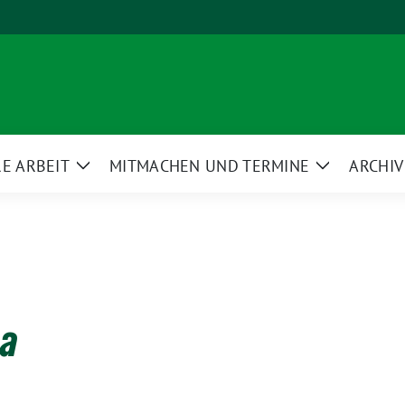
E ARBEIT
MITMACHEN UND TERMINE
ARCHIV
Zeige
Zeige
ü
Untermenü
Untermenü
ba