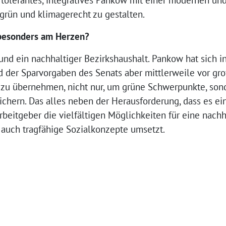
 tolerantes, integratives Pankow mit einer modernen und
rün und klimagerecht zu gestalten.
 besonders am Herzen?
nd ein nachhaltiger Bezirkshaushalt. Pankow hat sich 
nd der Sparvorgaben des Senats aber mittlerweile vor g
g zu übernehmen, nicht nur, um grüne Schwerpunkte, sond
 sichern. Das alles neben der Herausforderung, dass es 
 Arbeitgeber die vielfältigen Möglichkeiten für eine nachh
 auch tragfähige Sozialkonzepte umsetzt.