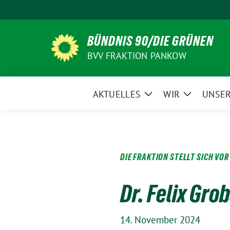
Weiter
zum
Inhalt
BÜNDNIS 90/DIE GRÜNEN
BVV FRAKTION PANKOW
AKTUELLES
WIR
UNSER
Zeige
Zeige
Untermenü
Untermen
DIE FRAKTION STELLT SICH VOR
Dr. Felix Gro
14. November 2024