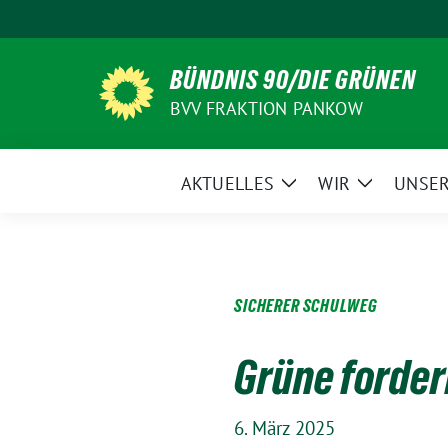
Weiter
zum
Inhalt
BÜNDNIS 90/DIE GRÜNEN
BVV FRAKTION PANKOW
AKTUELLES
WIR
UNSER
Zeige
Zeige
Untermenü
Untermen
SICHERER SCHULWEG
Grüne forder
6. März 2025