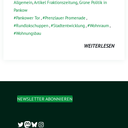
Allgemein
,
Artikel Fraktionszeitung
,
Grüne Politik in
Pankow
Pankower Tor
,
Prenzlauer Promenade
,
Rundlokschuppen
,
Stadtentwicklung
,
Wohnraum
,
Wohnungsbau
WEITERLESEN
NEWSLETTER ABONNIEREN
Twitter
Mastodon
Bluesky
Instagram