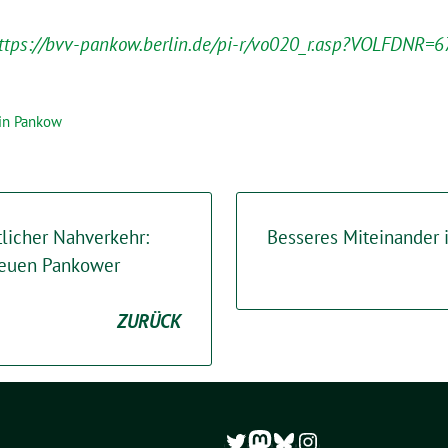
ttps://bvv-pankow.berlin.de/pi-r/vo020_r.asp?VOLFDNR=
 in Pankow
tlicher Nahverkehr:
Besseres Miteinander 
 neuen Pankower
ZURÜCK
Twitter
Mastodon
Bluesky
Instagram