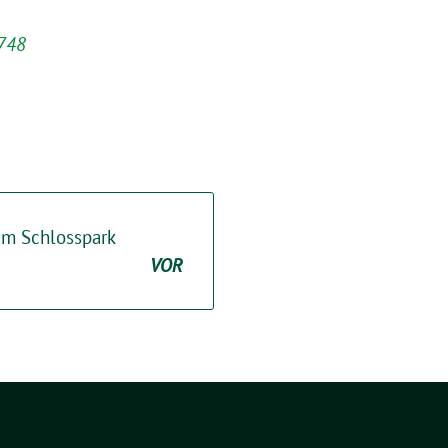
6748
im Schlosspark
VOR