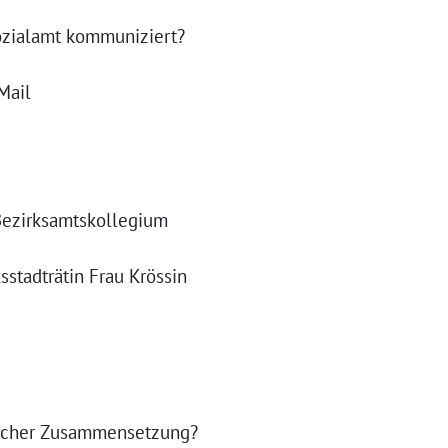
ozialamt kommuniziert?
Mail
 Bezirksamtskollegium
stadträtin Frau Krössin
welcher Zusammensetzung?