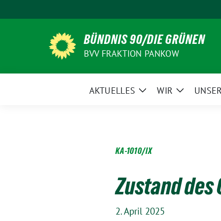
Weiter
zum
Inhalt
BÜNDNIS 90/DIE GRÜNEN
BVV FRAKTION PANKOW
AKTUELLES
WIR
UNSER
Zeige
Zeige
Untermenü
Untermen
KA-1010/IX
Zustand des 
2. April 2025