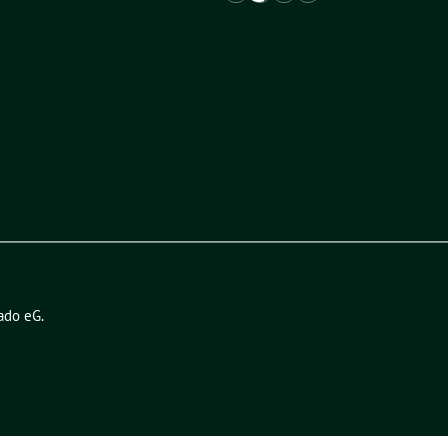
ado eG
.