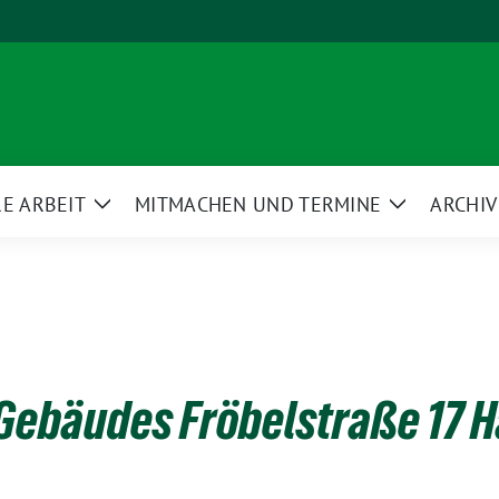
E ARBEIT
MITMACHEN UND TERMINE
ARCHIV
Zeige
Zeige
ü
Untermenü
Untermenü
Gebäudes Fröbelstraße 17 H