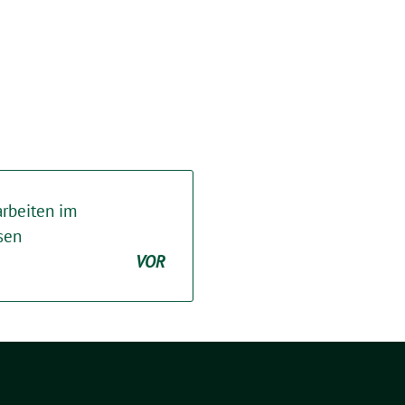
arbeiten im
sen
VOR