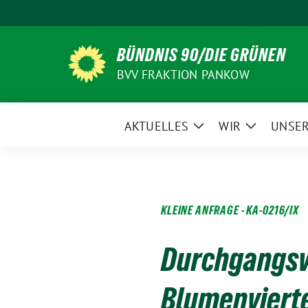
Weiter
zum
Inhalt
BÜNDNIS 90/DIE GRÜNEN
BVV FRAKTION PANKOW
AKTUELLES
WIR
UNSER
Zeige
Zeige
Untermenü
Untermen
KLEINE ANFRAGE - KA-0216/IX
Durchgangsve
Blumenviert