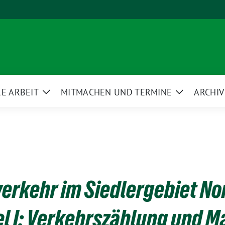
E ARBEIT
MITMACHEN UND TERMINE
ARCHIV
Zeige
Zeige
ü
Untermenü
Untermenü
rkehr im Siedlergebiet No
el I: Verkehrszählung und