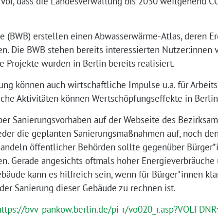
vor, dass die Landesverwaltung bis 2030 weitgehend CO
be (BWB) erstellen einen Abwasserwärme-Atlas, deren E
len. Die BWB stehen bereits interessierten Nutzer:innen
 Projekte wurden in Berlin bereits realisiert.
ng können auch wirtschaftliche Impulse u.a. für Arbeit
iche Aktivitäten können Wertschöpfungseffekte in Berli
über Sanierungsvorhaben auf der Webseite des Bezirksamt
weder die geplanten Sanierungsmaßnahmen auf, noch den
andeln öffentlicher Behörden sollte gegenüber Bürger
en. Gerade angesichts oftmals hoher Energieverbräuche
bäude kann es hilfreich sein, wenn für Bürger*innen kl
der Sanierung dieser Gebäude zu rechnen ist.
https://bvv-pankow.berlin.de/pi-r/vo020_r.asp?VOLFDN