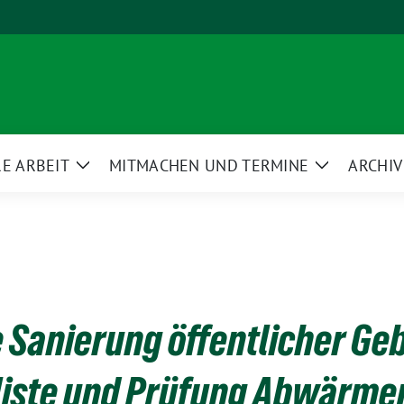
E ARBEIT
MITMACHEN UND TERMINE
ARCHIV
Zeige
Zeige
ü
Untermenü
Untermenü
 Sanierung öffentlicher Ge
liste und Prüfung Abwärme