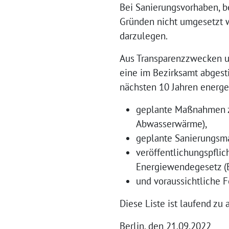
Bei Sanierungsvorhaben, b
Gründen nicht umgesetzt w
darzulegen.
Aus Transparenzzwecken un
eine im Bezirksamt abgest
nächsten 10 Jahren energet
geplante Maßnahmen zu
Abwasserwärme),
geplante Sanierungsma
veröffentlichungspflic
Energiewendegesetz (E
und voraussichtliche F
Diese Liste ist laufend zu 
Berlin, den 21.09.2022