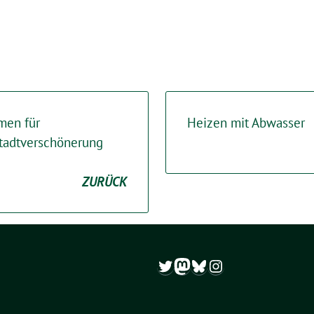
men für
Heizen mit Abwasser
tadtverschönerung
ZURÜCK
Twitter
Mastodon
Bluesky
Instagram