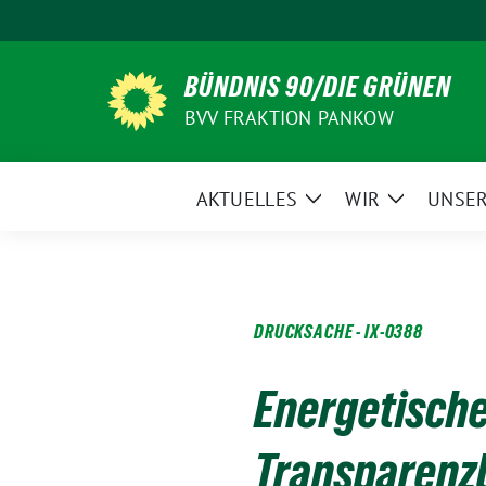
Weiter
zum
Inhalt
BÜNDNIS 90/DIE GRÜNEN
BVV FRAKTION PANKOW
AKTUELLES
WIR
UNSER
Zeige
Zeige
Untermenü
Untermen
DRUCKSACHE - IX-0388
Energetische
Transparenz