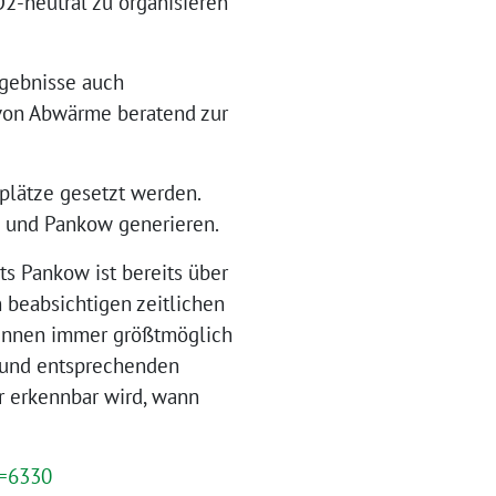
2-neutral zu organisieren
rgebnisse auch
 von Abwärme beratend zur
splätze gesetzt werden.
n und Pankow generieren.
s Pankow ist bereits über
 beabsichtigen zeitlichen
*innen immer größtmöglich
 und entsprechenden
ar erkennbar wird, wann
R=6330