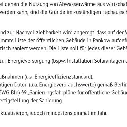
ei denen die Nutzung von Abwasserwärme aus wirtschaf
erden kann, sind die Gründe im zuständigen Fachaussch
d zur Nachvollziehbarkeit wird angeregt, dass auf der 
immte Liste der öffentlichen Gebäude in Pankow aufgefü
isch saniert werden. Die Liste soll für jedes dieser Ge
r Energieversorgung (bspw. Installation Solaranlagen
ßnahmen (u.a. Energieeffizienzstandard),
htigen Daten (u.a. Energieverbrauchswerte) gemäß Berli
WG Bln) §9 „Sanierungsfahrpläne für öffentliche Gebäud
ertigstellung der Sanierung.
aktualisieren, jedoch mindestens einmal im Jahr.