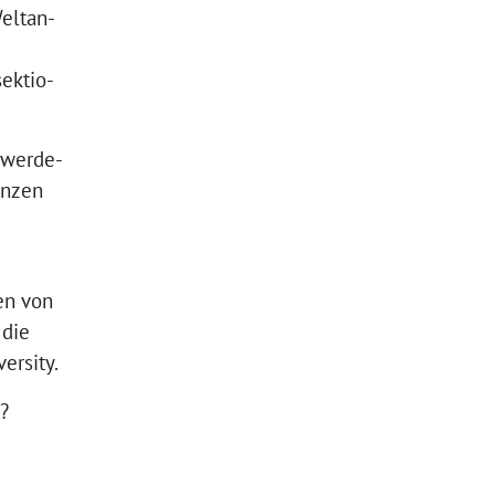
Weltan-
ektio-
chwerde-
enzen
en von
 die
ersity.
?