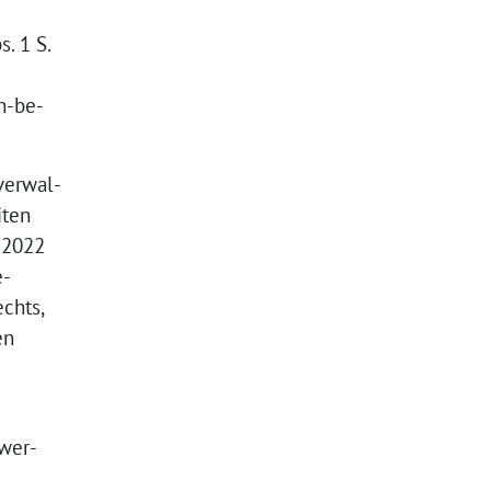
. 1 S.
n-be-
verwal-
iten
 2022
e-
echts,
en
wer-