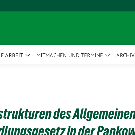
E ARBEIT
MITMACHEN UND TERMINE
ARCHIV
Zeige
Zeige
ü
Untermenü
Untermenü
trukturen des Allgemeine
dlungsgesetz in der Panko