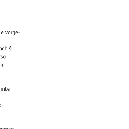
le vorge-
ach §
rso-
in –
einba-
e-