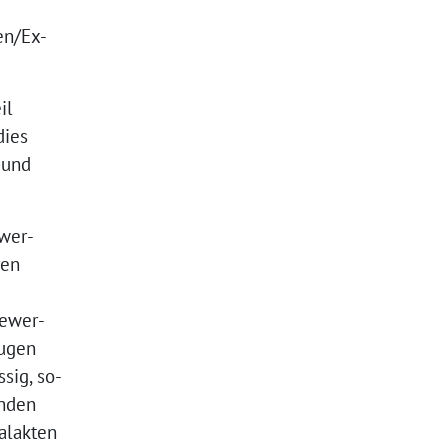
en/Ex-
il
dies
 und
hwer-
ren
Bewer-
eugen
sig, so-
enden
alakten