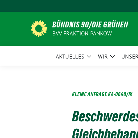
Weiter
zum
Inhalt
BÜNDNIS 90/DIE GRÜNEN
BVV FRAKTION PANKOW
AKTUELLES
WIR
UNSER
Zeige
Zeige
Untermenü
Untermen
KLEINE ANFRAGE KA-0640/IX
Beschwerdes
Gleichbehan