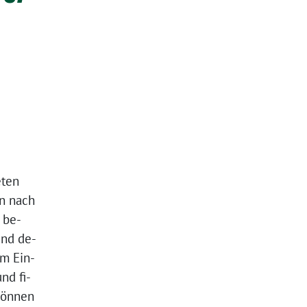
eten
en nach
 be-
und de-
im Ein-
nd fi-
 können