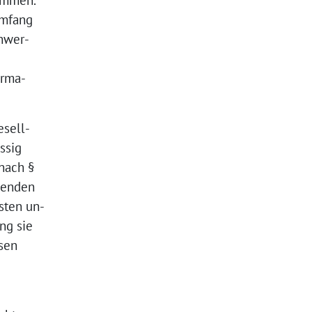
sammen.
Umfang
chwer-
orma-
esell-
ssig
 nach §
 wenden
sten un-
ng sie
sen