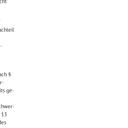
cht
?
achteil
-
ach §
r-
its ge-
schwer-
 13
des