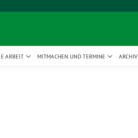
E ARBEIT
MITMACHEN UND TERMINE
ARCHIV
Zeige
Zeige
ü
Untermenü
Untermenü