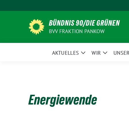
Weiter
zum
Inhalt
BÜNDNIS 90/DIE GRÜNEN
BVV FRAKTION PANKOW
AKTUELLES
WIR
UNSER
Zeige
Zeige
Untermenü
Untermen
Energiewende