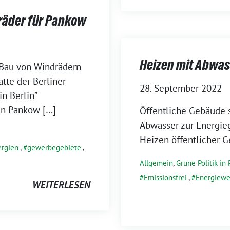
räder für Pankow
Heizen mit Abwas
 Bau von Windrädern
tte der Berliner
28. September 2022
n Berlin”
 in Pankow […]
Öffentliche Gebäude 
Abwasser zur Energi
Heizen öffentlicher 
ergien
,
gewerbegebiete
,
Allgemein
,
Grüne Politik in
Emissionsfrei
,
Energiew
WEITERLESEN