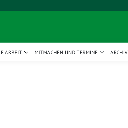
E ARBEIT
MITMACHEN UND TERMINE
ARCHIV
Zeige
Zeige
ü
Untermenü
Untermenü