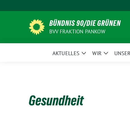
Weiter
zum
Inhalt
BÜNDNIS 90/DIE GRÜNEN
BVV FRAKTION PANKOW
AKTUELLES
WIR
UNSER
Zeige
Zeige
Untermenü
Untermen
Gesundheit