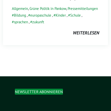
Allgemein
,
Grüne Politik in Pankow
,
Pressemitteilungen
Bildung
,
europaschule
,
Kinder
,
Schule
,
sprachen
,
zukunft
WEITERLESEN
NEWSLETTER ABONNIEREN