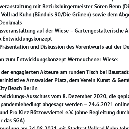
eranstaltung mit Bezirksbürgermeister Sören Benn (Di
t Vollrad Kuhn (Bündnis 90/Die Grünen) sowie dem Abg
 Denkmals
gsveranstaltung auf der Wiese – Gartengestalterische 
k Entwicklungskonzept
Präsentation und Diskussion des Vorentwurfs auf der D
ion zum Entwicklungskonzept Werneuchener Wiese:
der engagierten Akteure am runden Tisch bei Baustadtr
erInitiative Arnswalder Platz, dem Verein Kunst & Gem
ity Beach Berlin
ntwicklungs-Ausschuss vom 8. Dezember 2020, die gepl
e pandemiebedingt abgesagt werden – 24.6.2021 onli
 und Pro Kiez Bötzowviertel e.V. (ohne Begleitung durch
r das SGA)
ammlung am 24.08.2021 mit Stadtrat Vollrad Kuhn (ohn