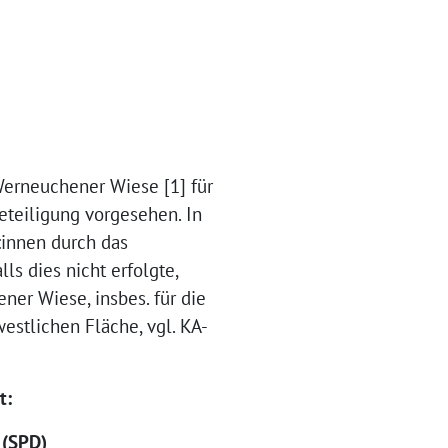
 Werneuchener Wiese [1] für
eteiligung vorgesehen. In
innen durch das
s dies nicht erfolgte,
er Wiese, insbes. für die
estlichen Fläche, vgl. KA-
t:
 (SPD)