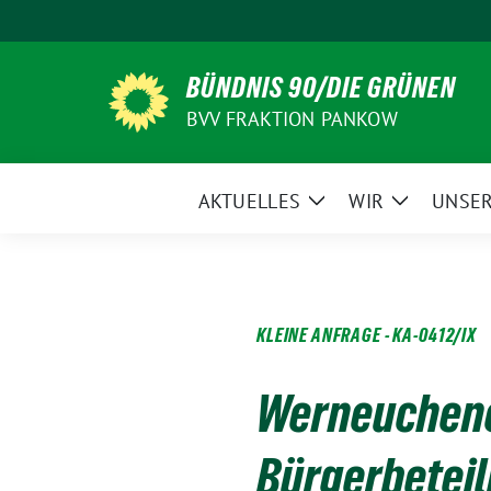
Weiter
zum
Inhalt
BÜNDNIS 90/DIE GRÜNEN
BVV FRAKTION PANKOW
AKTUELLES
WIR
UNSER
Zeige
Zeige
Untermenü
Untermen
KLEINE ANFRAGE - KA-0412/IX
Werneuchener
Bürgerbetei