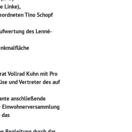
e Linke),
eordneten Tino Schopf
Aufwertung des Lenné-
enkmalfläche
at Vollrad Kuhn mit Pro
üse und Vertreter des auf
ante anschließende
ne Einwohnerversammlung
 das
e Begleitung durch das