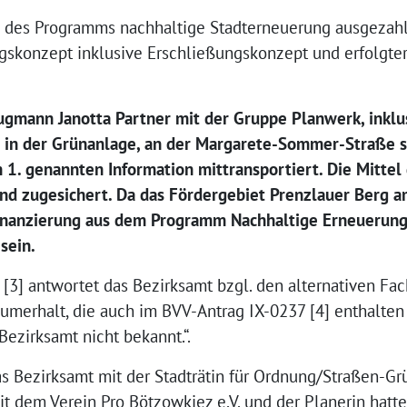
l des Programms nachhaltige Stadterneuerung ausgezah
gskonzept inklusive Erschließungskonzept und erfolgte
gmann Janotta Partner mit der Gruppe Planwerk, inklu
n der Grünanlage, an der Margarete-Sommer-Straße s
in 1. genannten Information mittransportiert. Die Mitt
nd zugesichert. Da das Fördergebiet Prenzlauer Berg am
Finanzierung aus dem Programm Nachhaltige Erneuerung
sein.
 [3] antwortet das Bezirksamt bzgl. den alternativen Fa
merhalt, die auch im BVV-Antrag IX-0237 [4] enthalten 
Bezirksamt nicht bekannt.“.
das Bezirksamt mit der Stadträtin für Ordnung/Straßen-Grü
mit dem Verein Pro Bötzowkiez e.V. und der Planerin hatt