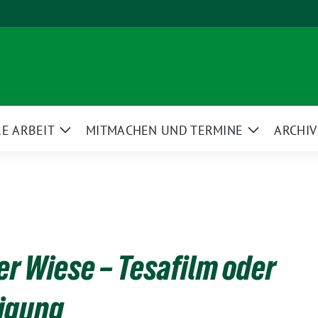
E ARBEIT
MITMACHEN UND TERMINE
ARCHIV
Zeige
Zeige
ü
Untermenü
Untermenü
 Wiese – Tesafilm oder
ligung