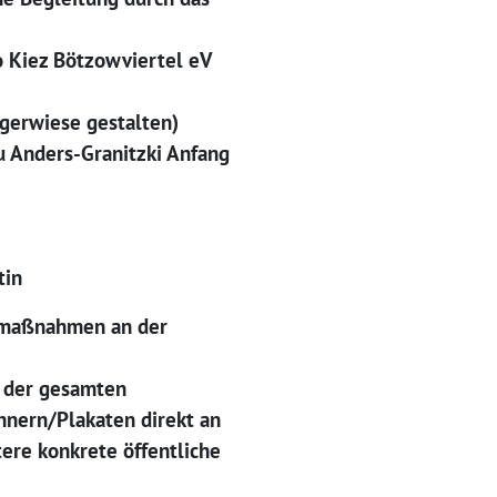
o Kiez Bötzowviertel eV
gerwiese gestalten)
au Anders-Granitzki Anfang
tin
gsmaßnahmen an der
u der gesamten
nern/Plakaten direkt an
re konkrete öffentliche