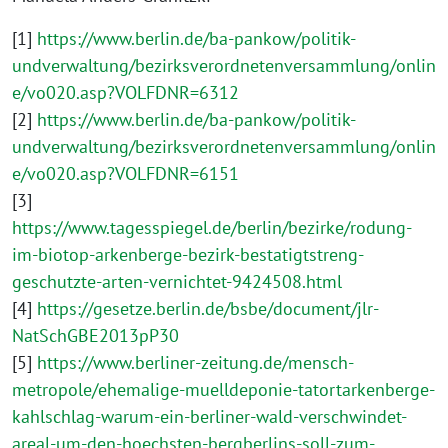
[1]
https://www.berlin.de/ba-pankow/politik-
undverwaltung/bezirksverordnetenversammlung/onlin
e/vo020.asp?VOLFDNR=6312
[2]
https://www.berlin.de/ba-pankow/politik-
undverwaltung/bezirksverordnetenversammlung/onlin
e/vo020.asp?VOLFDNR=6151
[3]
https://www.tagesspiegel.de/berlin/bezirke/rodung-
im-biotop-arkenberge-bezirk-bestatigtstreng-
geschutzte-arten-vernichtet-9424508.html
[4]
https://gesetze.berlin.de/bsbe/document/jlr-
NatSchGBE2013pP30
[5]
https://www.berliner-zeitung.de/mensch-
metropole/ehemalige-muelldeponie-tatortarkenberge-
kahlschlag-warum-ein-berliner-wald-verschwindet-
areal-um-den-hoechsten-bergberlins-soll-zum-