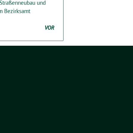
 Straßenneubau und
m Bezirksamt
VOR