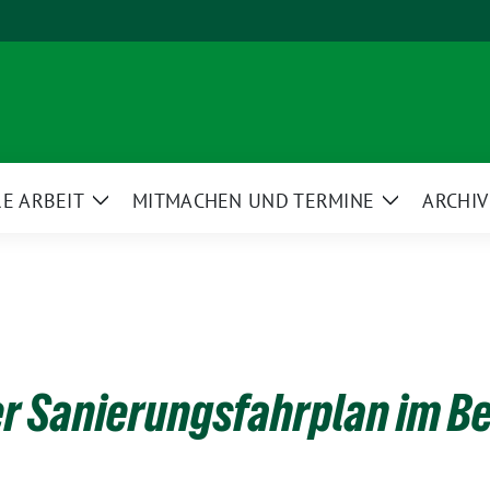
E ARBEIT
MITMACHEN UND TERMINE
ARCHIV
Zeige
Zeige
ü
Untermenü
Untermenü
r Sanierungsfahrplan im B