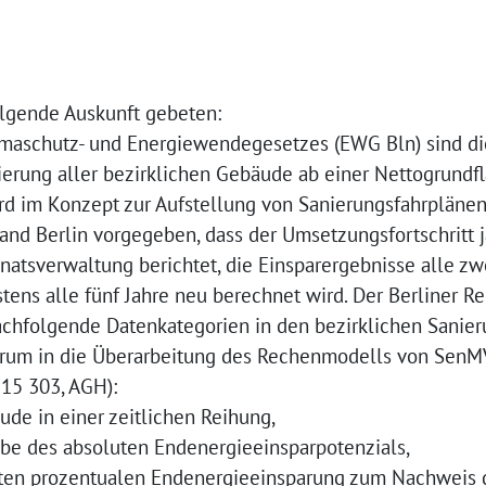
lgende Auskunft gebeten:
maschutz- und Energiewendegesetzes (EWG Bln) sind die 
nierung aller bezirklichen Gebäude ab einer Nettogrund
rd im Konzept zur Aufstellung von Sanierungsfahrplänen
d Berlin vorgegeben, dass der Umsetzungsfortschritt jä
atsverwaltung berichtet, die Einsparergebnisse alle zwe
tens alle fünf Jahre neu berechnet wird. Der Berliner R
nachfolgende Datenkategorien in den bezirklichen Sanie
rum in die Überarbeitung des Rechenmodells von SenM
 15 303, AGH):
ude in einer zeitlichen Reihung,
be des absoluten Endenergieeinsparpotenzials,
rten prozentualen Endenergieeinsparung zum Nachweis 