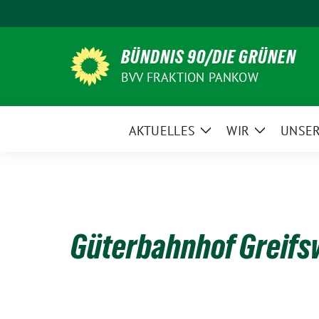
Weiter
zum
Inhalt
BÜNDNIS 90/DIE GRÜNEN
BVV FRAKTION PANKOW
AKTUELLES
WIR
UNSER
Zeige
Zeige
Untermenü
Untermen
Güterbahnhof Greifs