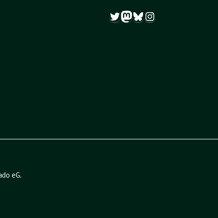
Twitter
Mastodon
Bluesky
Instagram
ado eG
.