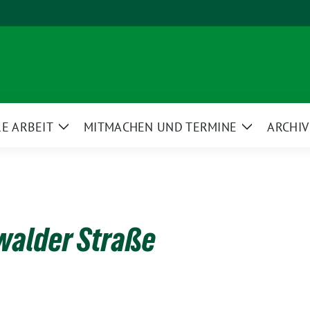
E ARBEIT
MITMACHEN UND TERMINE
ARCHIV
Zeige
Zeige
ü
Untermenü
Untermenü
walder Straße