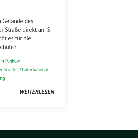
em Gelände des
r Straße direkt am S-
ht es für die
Schule?
k in Pankow
er Straße
,
Güterbahnhof
ung
WEITERLESEN